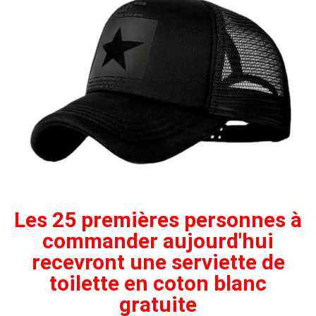
Les 25 premières personnes à
commander aujourd'hui
recevront une serviette de
toilette en coton blanc
gratuite